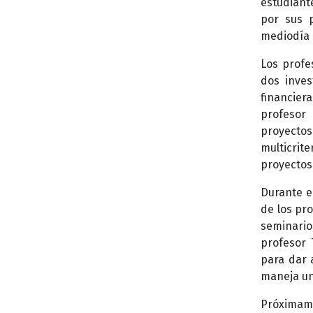
estudiant
por sus p
mediodía e
Los profe
dos inves
financier
profesor 
proyectos
multicrit
proyectos
Durante e
de los pr
seminario
profesor 
para dar 
maneja un
Próximame