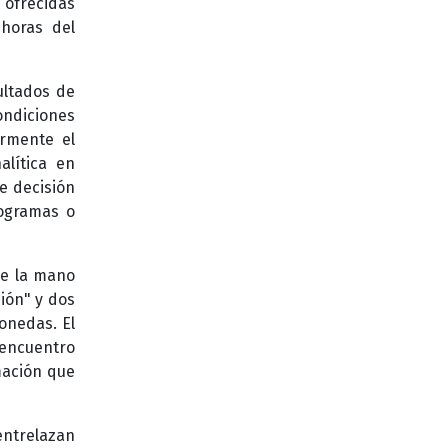
 ofrecidas
 horas del
ultados de
ondiciones
ormente el
alítica en
e decisión
rogramas o
de la mano
ión" y dos
onedas. El
 encuentro
mación que
entrelazan