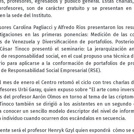
es, profesores, egresados y público general. Estas charlas,
rofesores, son de carácter gratuito y se presentan en
n la sede del Instituto.
sores Carolina Pagliacci y Alfredo Ríos presentaron los res
tigaciones en las primeras ponencias: Medición de las c
as de Venezuela y Diversificaciónn de portafolios. Posteri
César Tinoco presentó el seminario: La jerarquización an
 de responsabilidad social, en el cual propuso una técnica d
erio para aplicarse a la conformación de portafolios de p
 de Responsabilidad Social Empresarial (RSE).
l mes de enero el Centro retomó el ciclo con tres charlas 
ofesores Urbi Garay, quien expuso sobre "El arte como invers
s del profesor Aarón Olmos en torno al tema de las criptom
Tinoco también se dirigió a los asistentes en un segundo
a conocer un sencillo modelo descriptor del nivel de infor
 individuo cuando ocurren dos escándalos en secuencia.
nte será el profesor Henryk Gzyl quien expondrá cómo se 