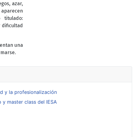
egos, azar,
e aparecen
titulado:
 dificultad
sentan una
rmarse.
d y la profesionalización
op y master class del IESA