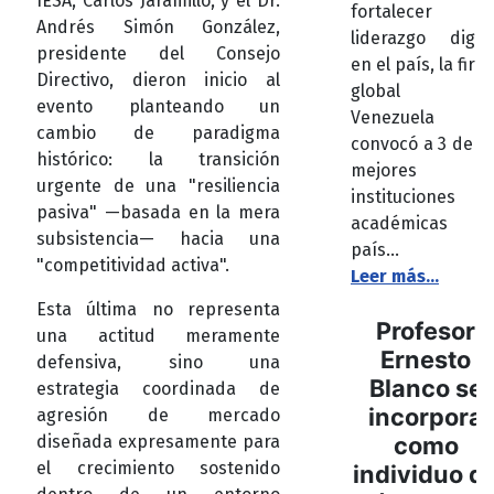
IESA, Carlos Jaramillo, y el Dr.
fortalecer e
Andrés Simón González,
liderazgo digita
presidente del Consejo
en el país, la firm
Directivo, dieron inicio al
global E
evento planteando un
Venezuela
cambio de paradigma
convocó a 3 de la
histórico: la transición
mejores
urgente de una "resiliencia
instituciones
pasiva" —basada en la mera
académicas de
subsistencia— hacia una
país...
"competitividad activa".
Leer más...
Esta última no representa
Profesor
una actitud meramente
Ernesto
defensiva, sino una
Blanco se
estrategia coordinada de
incorpora
agresión de mercado
diseñada expresamente para
como
el crecimiento sostenido
individuo d