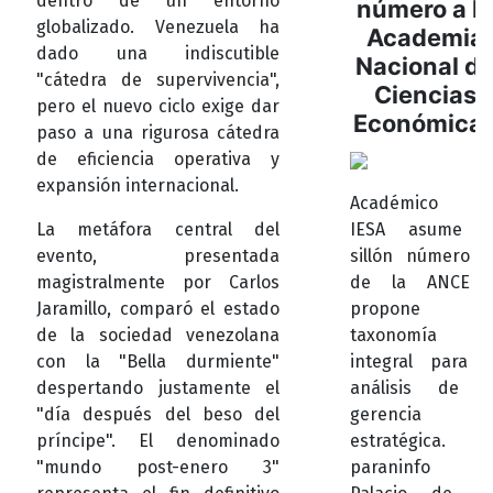
dentro de un entorno
número a la
globalizado. Venezuela ha
Academia
dado una indiscutible
Nacional d
"cátedra de supervivencia",
Ciencias
pero el nuevo ciclo exige dar
Económica
paso a una rigurosa cátedra
de eficiencia operativa y
expansión internacional.
Académico de
La metáfora central del
IESA asume e
evento, presentada
sillón número 1
magistralmente por Carlos
de la ANCE 
Jaramillo, comparó el estado
propone
de la sociedad venezolana
taxonomía
con la "Bella durmiente"
integral para e
despertando justamente el
análisis de l
"día después del beso del
gerencia
príncipe". El denominado
estratégica. E
"mundo post-enero 3"
paraninfo de