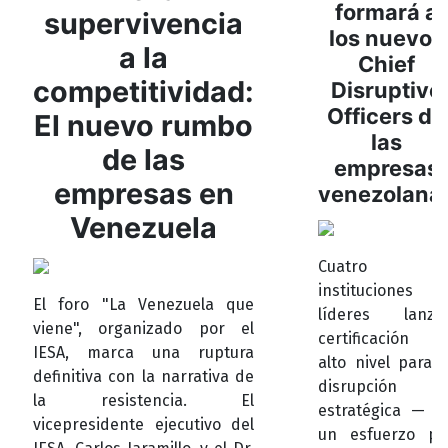
formará a
supervivencia
los nuevos
a la
Chief
competitividad:
Disruptive
Officers de
El nuevo rumbo
las
de las
empresas
empresas en
venezolana
Venezuela
Cuatro
instituciones
El foro "La Venezuela que
líderes lanza
viene", organizado por el
certificación d
IESA, marca una ruptura
alto nivel para l
definitiva con la narrativa de
disrupción
la resistencia. El
estratégica — E
vicepresidente ejecutivo del
un esfuerzo po